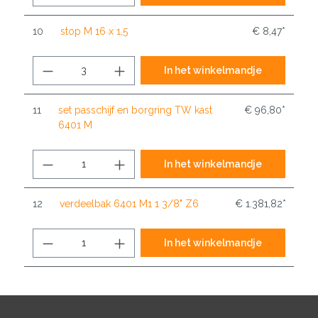
10
stop M 16 x 1,5
€ 8,47*
In het winkelmandje
11
set passchijf en borgring TW kast
€ 96,80*
6401 M
In het winkelmandje
12
verdeelbak 6401 M1 1 3/8" Z6
€ 1.381,82*
In het winkelmandje