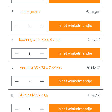
6
Lager 30207
€ 40,90*
In het winkelmandje
7
keerring 40 x 80 x 8 Z-as
€ 15,25*
In het winkelmandje
8
keerring 35 x 72 x 7 X-Y-as
€ 14,40*
In het winkelmandje
9
kijkglas M 16 x 1,5
€ 25,17*
In het winkelmandje