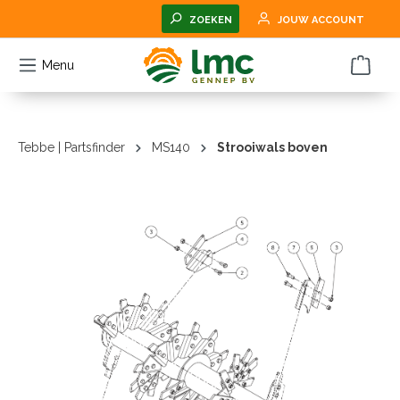
hoofdinhoud
ZOEKEN
JOUW ACCOUNT
Menu
Tebbe | Partsfinder
MS140
Strooiwals boven