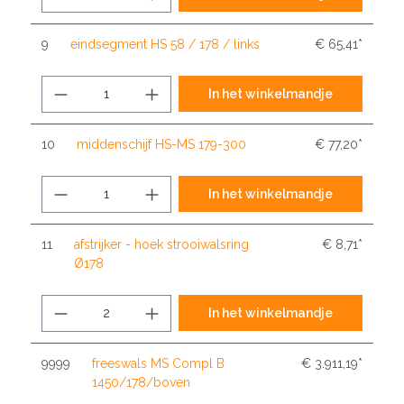
9
eindsegment HS 58 / 178 / links
€ 65,41*
In het winkelmandje
10
middenschijf HS-MS 179-300
€ 77,20*
In het winkelmandje
11
afstrijker - hoek strooiwalsring
€ 8,71*
Ø178
In het winkelmandje
9999
freeswals MS Compl B
€ 3.911,19*
1450/178/boven