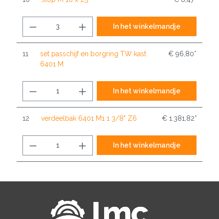
In het winkelmandje
11
set passchijf en borgring TW kast
€ 96,80*
6401 M
In het winkelmandje
12
verdeelbak 6401 M1 1 3/8" Z6
€ 1.381,82*
In het winkelmandje