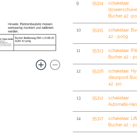
9
55314
schakelaar,
doseerschuive
Bucher 42 -po
10
55315
schakelaar, Bu
42 - polig
11
55313
schakelaar, R
Bucher 42 - po
12
55316
schakelaar, Hy
steunpoot Bu
42 -po
13
55312
schakelaar
Automatik-Ha
14
55317
schakelaar, Lif
Bucher 42 - po