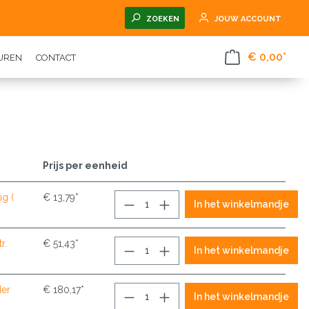
ZOEKEN
JOUW ACCOUNT
€ 0,00*
TUREN
CONTACT
Prijs per eenheid
ig (
€ 13,79*
In het winkelmandje
r.
€ 51,43*
In het winkelmandje
er
€ 180,17*
In het winkelmandje