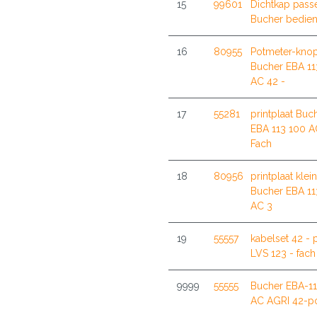
15
99601
Dichtkap pass
Bucher bedien
16
80955
Potmeter-kno
Bucher EBA 1
AC 42 -
17
55281
printplaat Buc
EBA 113 100 A
Fach
18
80956
printplaat klein
Bucher EBA 11
AC 3
19
55557
kabelset 42 - 
LVS 123 - fach
9999
55555
Bucher EBA-1
AC AGRI 42-po