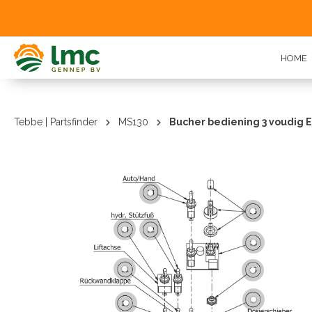
oekopdracht
Ga naar de hoofdnavigatie
HOME
Tebbe | Partsfinder
MS130
Bucher bediening 3 voudig 