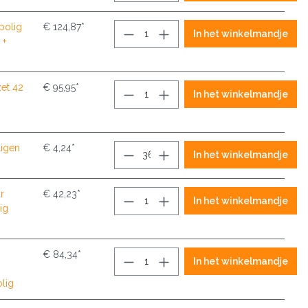
polig
€ 124,87*
In het winkelmandje
 +
zet 42
€ 95,95*
In het winkelmandje
ligen
€ 4,24*
In het winkelmandje
r
€ 42,23*
In het winkelmandje
ig
€ 84,34*
In het winkelmandje
lig