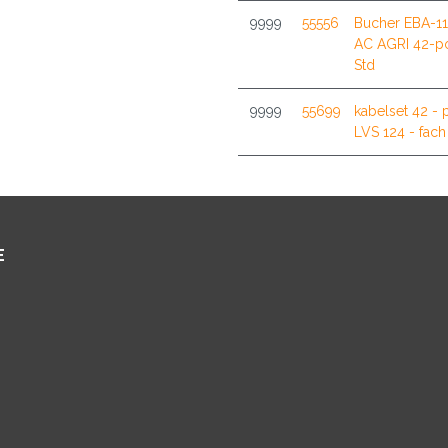
9999
55556
Bucher EBA-1
AC AGRI 42-po
Std
9999
55699
kabelset 42 - 
LVS 124 - fach
E