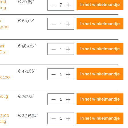
end
€ 20,69*
In het winkelmandje
ing
p
€ 60,02*
In het winkelmandje
13100
her
€ 589,03*
In het winkelmandje
C 3-
€ 471,66*
In het winkelmandje
3 100
polig
€ 747,54*
In het winkelmandje
13100
€ 2.315,94*
In het winkelmandje
lig