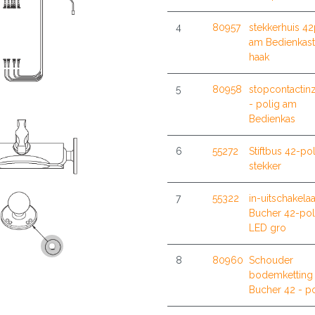
4
80957
stekkerhuis 42
am Bedienkast
haak
5
80958
stopcontactin
- polig am
Bedienkas
6
55272
Stiftbus 42-po
stekker
7
55322
in-uitschakelaa
Bucher 42-pol
LED gro
8
80960
Schouder
bodemketting
Bucher 42 - po