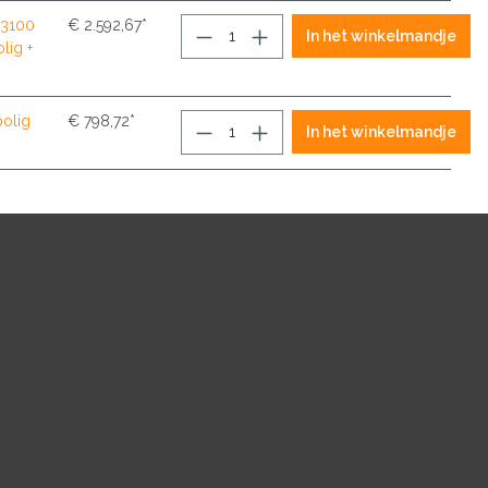
13100
€ 2.592,67*
In het winkelmandje
lig +
polig
€ 798,72*
In het winkelmandje