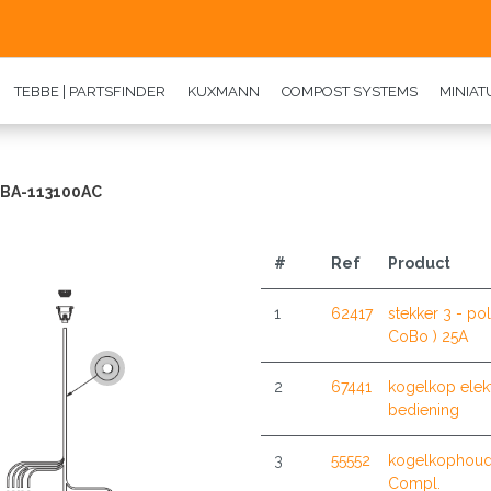
TEBBE | PARTSFINDER
KUXMANN
COMPOST SYSTEMS
MINIA
EBA-113100AC
#
Ref
Product
1
62417
stekker 3 - pol
CoBo ) 25A
2
67441
kogelkop elekt
bediening
3
55552
kogelkophoud
Compl.