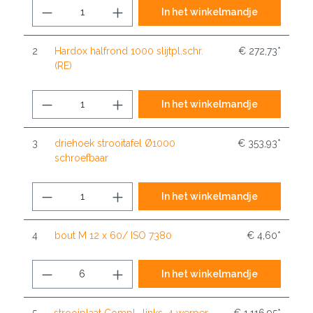
In het winkelmandje
2
Hardox halfrond 1000 slijtpl.schr.
€ 272,73*
(RE)
In het winkelmandje
3
driehoek strooitafel Ø1000
€ 353,93*
schroefbaar
In het winkelmandje
4
bout M 12 x 60/ ISO 7380
€ 4,60*
In het winkelmandje