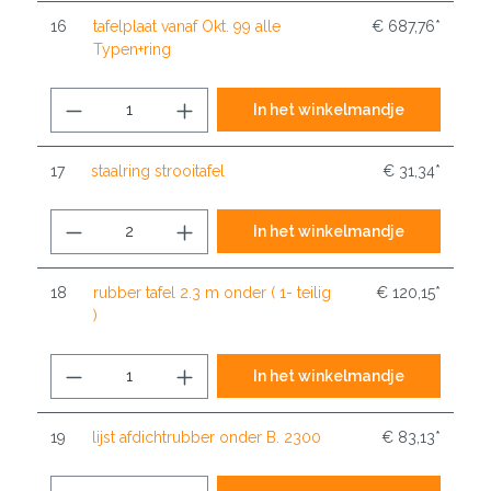
16
tafelplaat vanaf Okt. 99 alle
€ 687,76*
Typen+ring
In het winkelmandje
17
staalring strooitafel
€ 31,34*
In het winkelmandje
18
rubber tafel 2.3 m onder ( 1- teilig
€ 120,15*
)
In het winkelmandje
19
lijst afdichtrubber onder B. 2300
€ 83,13*