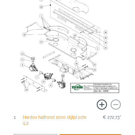
1
Hardox halfrond 1000 slijtpl.schr.
€ 272,73*
(LI)