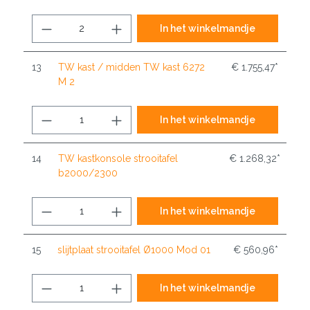
In het winkelmandje
13
TW kast / midden TW kast 6272
€ 1.755,47*
M 2
In het winkelmandje
14
TW kastkonsole strooitafel
€ 1.268,32*
b2000/2300
In het winkelmandje
15
slijtplaat strooitafel Ø1000 Mod 01
€ 560,96*
In het winkelmandje