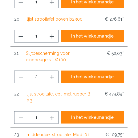
In het winkelmandje
20
lijst strooitafel boven b2300
€ 276,61*
In het winkelmandje
21
Slijtbescherming voor
€ 52,03*
eindbeugels - Ø100
In het winkelmandje
22
lijst strooitafel cpl. met rubber B
€ 479,89*
2.3
In het winkelmandje
23
middendeel strooitafel Mod '01
€ 109,75*