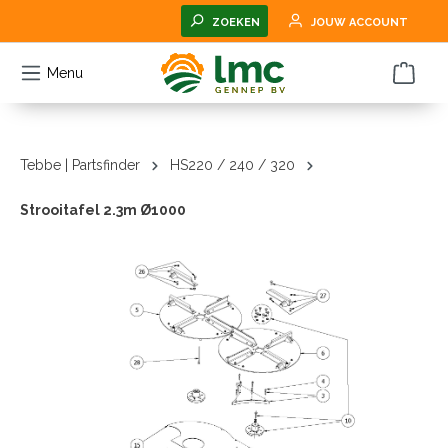
hoofdinhoud
ZOEKEN
JOUW ACCOUNT
Menu
Tebbe | Partsfinder
HS220 / 240 / 320
Strooitafel 2.3m Ø1000