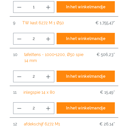
In het winkelmandje
9
TW kast 6272 M 1 Ø50
€ 1.755,47*
In het winkelmandje
10
tafelflens - 1000+1200, Ø50 spie
€ 506,23*
14 mm
In het winkelmandje
11
inlegspie 14 x 80
€ 15,49*
In het winkelmandje
12
afdekschijf 6272 M1
€ 26,14*