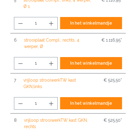
5
strooiplaat Compl., links, 4 werper,
€ 1.116,95*
Ø 1
In het winkelmandje
6
strooiplaat Compl., rechts, 4
€ 1.116,95*
werper, Ø
In het winkelmandje
7
vrijloop strooiwerkTW kast
€ 525,50*
GKN,links
In het winkelmandje
8
vrijloop strooiwerkTW kast GKN,
€ 525,50*
rechts