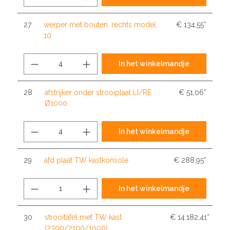
27
werper met bouten, rechts model
€ 134,55*
10
In het winkelmandje
28
afstrijker onder strooiplaat LI/RE
€ 51,06*
Ø1000
In het winkelmandje
29
afd plaat TW kastkonsole
€ 288,95*
In het winkelmandje
30
strooitafel met TW kast
€ 14.182,41*
(2300/2100/1000)