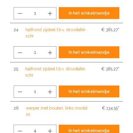
In het winkelmandje
24
halfrond zijdeel t.b.v. strooitafel-
€ 381,27*
schr
In het winkelmandje
25
halfrond zijdeel t.b.v. strooitafel-
€ 381,27*
schr
In het winkelmandje
26
werper met bouten, links model
€ 134,55*
10
In het winkelmandje