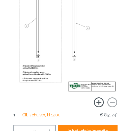
1
CIL schuiver, H 1200
€ 851,24*
In het winkelmandje