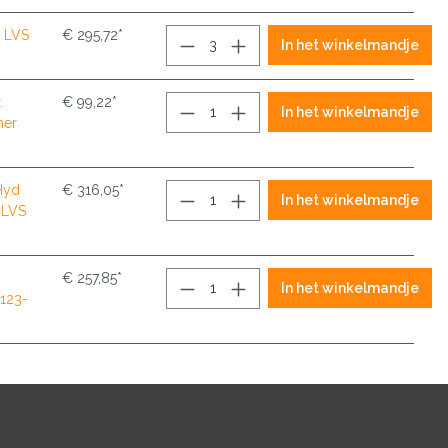
 LVS
€ 295,72*
In het winkelmandje
.
€ 99,22*
In het winkelmandje
her
Hyd
€ 316,05*
In het winkelmandje
 LVS
€ 257,85*
In het winkelmandje
 123-