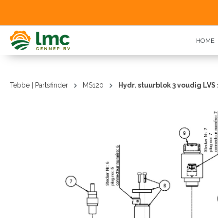
oekopdracht
Ga naar de hoofdnavigatie
HOME
Tebbe | Partsfinder
MS120
Hydr. stuurblok 3 voudig LVS