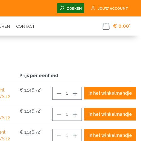
ZOEKEN
JOUW ACCOUNT
€ 0,00*
TUREN
CONTACT
Prijs per eenheid
nt
€ 1.146,72*
In het winkelmandje
VS 12
€ 1.146,72*
In het winkelmandje
VS 12
ent
€ 1.146,72*
In het winkelmandje
VS 12