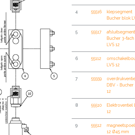
4
55516
klepsegment
Bucher blok L
5
55517
afsluitsegment
Bucher 3-fach
LVS 12
6
55112
omschakelbou
LVS 12
7
55559
overdrukventie
DBV - Bucher
12
8
55510
Elektroventiel
12
9
55512
magneetspoel
12 Ø45 mm