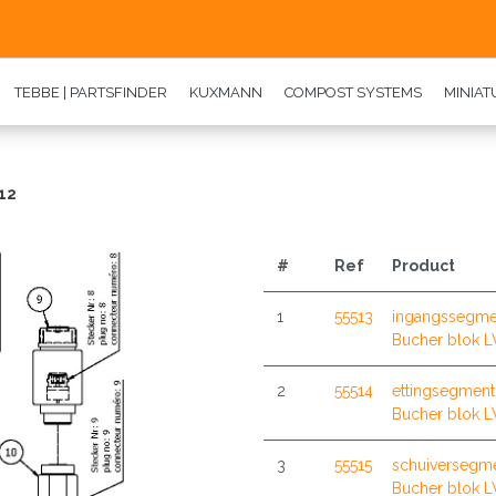
TEBBE | PARTSFINDER
KUXMANN
COMPOST SYSTEMS
MINIA
 12
#
Ref
Product
1
55513
ingangssegme
Bucher blok L
2
55514
ettingsegment
Bucher blok L
3
55515
schuiversegm
Bucher blok L