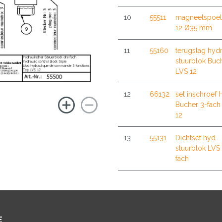
10
55511
magneetspoel
12 Ø35 mm
11
55160
terugslag hydr
stuurblok Buc
LVS 12
12
66132
set inschroef 
Bucher 3-fach
12
13
55131
Dichtset hyd.
stuurblok LVS
fach
E