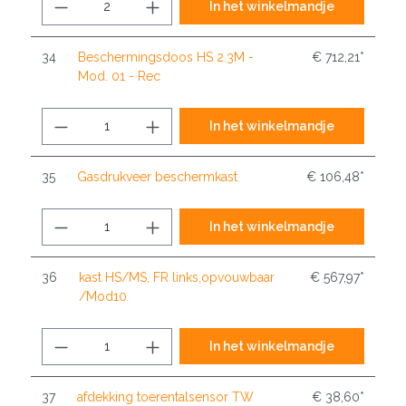
In het winkelmandje
34
Beschermingsdoos HS 2.3M -
€ 712,21*
Mod. 01 - Rec
In het winkelmandje
35
Gasdrukveer beschermkast
€ 106,48*
In het winkelmandje
36
kast HS/MS, FR links,opvouwbaar
€ 567,97*
/Mod10
In het winkelmandje
37
afdekking toerentalsensor TW
€ 38,60*