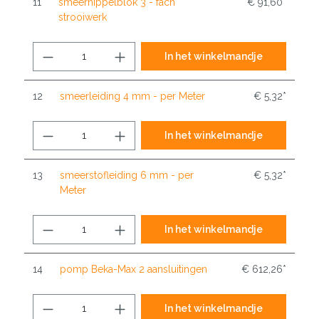
11
smeernippelblok 3 - fach
€ 91,60*
strooiwerk
In het winkelmandje
12
smeerleiding 4 mm - per Meter
€ 5,32*
In het winkelmandje
13
smeerstofleiding 6 mm - per
€ 5,32*
Meter
In het winkelmandje
14
pomp Beka-Max 2 aansluitingen
€ 612,26*
In het winkelmandje