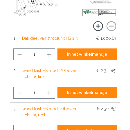
1
Dak deel van strooiunit HS 2,3
€ 1.000,67*
In het winkelmandje
2
wand kast HS mod 12 (boven
€ 2.311,85*
schuin), link
In het winkelmandje
3
wand kast HS mod12 (boven
€ 2.311,85*
schuin), recht