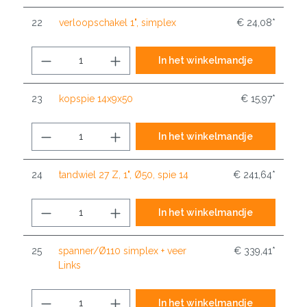
22
verloopschakel 1", simplex
€ 24,08*
In het winkelmandje
23
kopspie 14x9x50
€ 15,97*
In het winkelmandje
24
tandwiel 27 Z, 1", Ø50, spie 14
€ 241,64*
In het winkelmandje
25
spanner/Ø110 simplex + veer
€ 339,41*
Links
In het winkelmandje