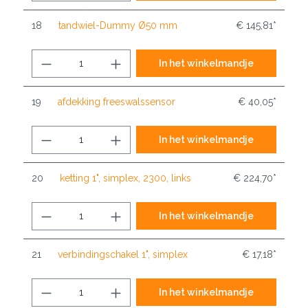
18
tandwiel-Dummy Ø50 mm
€ 145,81*
In het winkelmandje
19
afdekking freeswalssensor
€ 40,05*
In het winkelmandje
20
ketting 1", simplex, 2300, links
€ 224,70*
In het winkelmandje
21
verbindingschakel 1", simplex
€ 17,18*
In het winkelmandje