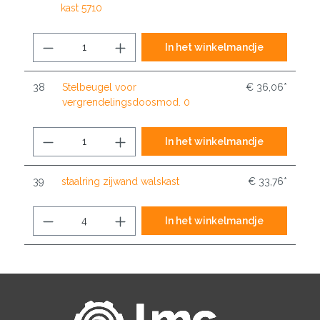
kast 5710
In het winkelmandje
38
Stelbeugel voor
€ 36,06*
vergrendelingsdoosmod. 0
In het winkelmandje
39
staalring zijwand walskast
€ 33,76*
In het winkelmandje