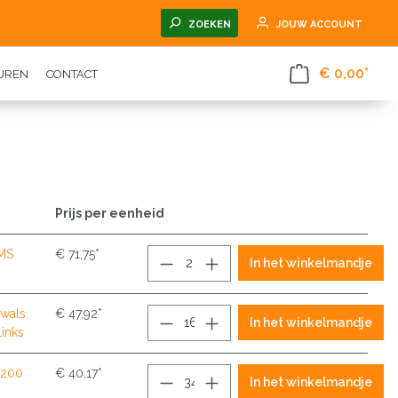
ZOEKEN
JOUW ACCOUNT
€ 0,00*
TUREN
CONTACT
Prijs per eenheid
-MS
€ 71,75*
In het winkelmandje
swals
€ 47,92*
In het winkelmandje
links
 200
€ 40,17*
In het winkelmandje