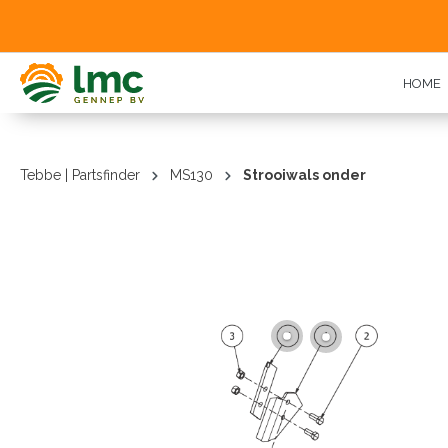
oekopdracht
Ga naar de hoofdnavigatie
HOME
Tebbe | Partsfinder
MS130
Strooiwals onder