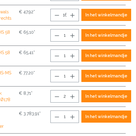
swals
€ 47,92*
In het winkelmandje
rechts
HS 58
€ 65,10*
In het winkelmandje
HS 58
€ 65,41*
In het winkelmandje
 HS-MS
€ 77,20*
In het winkelmandje
k
€ 8,71*
In het winkelmandje
g Ø178
€ 3.783,91*
In het winkelmandje
er