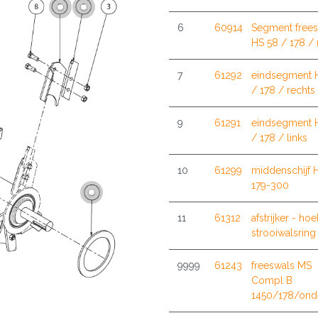
6
60914
Segment free
HS 58 / 178 / 
7
61292
eindsegment 
/ 178 / rechts
9
61291
eindsegment 
/ 178 / links
10
61299
middenschijf
179-300
11
61312
afstrijker - hoe
strooiwalsrin
9999
61243
freeswals MS
Compl B
1450/178/ond