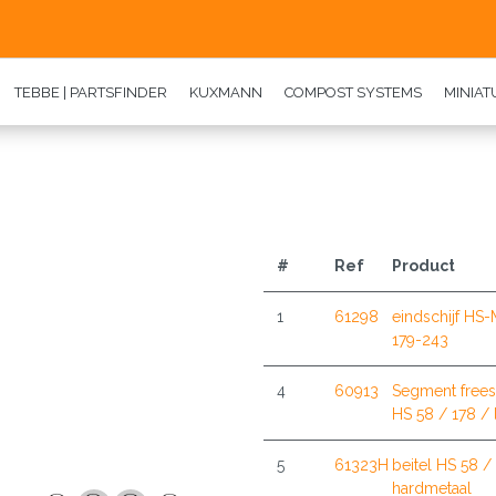
TEBBE | PARTSFINDER
KUXMANN
COMPOST SYSTEMS
MINIA
#
Ref
Product
1
61298
eindschijf HS
179-243
4
60913
Segment free
HS 58 / 178 / 
5
61323H
beitel HS 58 /
hardmetaal