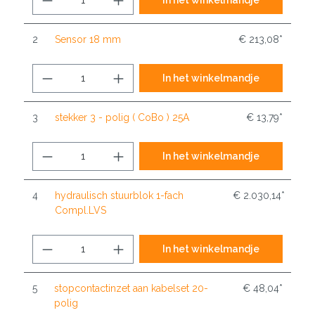
2
Sensor 18 mm
€ 213,08*
In het winkelmandje
3
stekker 3 - polig ( CoBo ) 25A
€ 13,79*
In het winkelmandje
4
hydraulisch stuurblok 1-fach
€ 2.030,14*
Compl.LVS
In het winkelmandje
5
stopcontactinzet aan kabelset 20-
€ 48,04*
polig