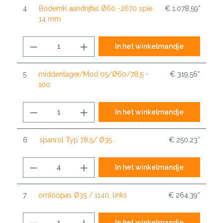
4
BodemK aandrijfas Ø60 -2670 spie
€ 1.078,59*
14 mm
In het winkelmandje
5
middenlager/Mod 05/Ø60/78,5 -
€ 319,56*
100
In het winkelmandje
6
spanrol Typ 78,5/ Ø35
€ 250,23*
In het winkelmandje
7
omloopas Ø35 / 1140, links
€ 264,39*
In het winkelmandje