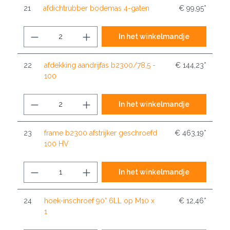
21
afdichtrubber bodemas 4-gaten
€ 99,95*
In het winkelmandje
22
afdekking aandrijfas b2300/78,5 -
€ 144,23*
100
In het winkelmandje
23
frame b2300 afstrijker geschroefd
€ 463,19*
100 HV
In het winkelmandje
24
hoek-inschroef 90° 6LL op M10 x
€ 12,46*
1