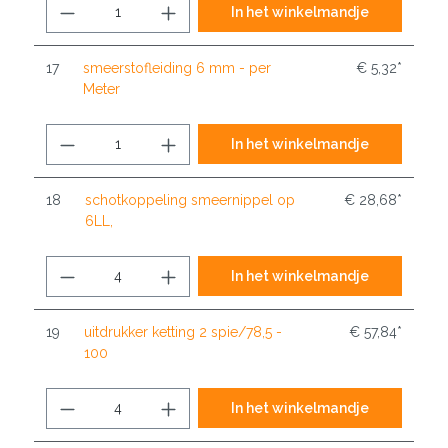
In het winkelmandje
17
smeerstofleiding 6 mm - per
€ 5,32*
Meter
In het winkelmandje
18
schotkoppeling smeernippel op
€ 28,68*
6LL,
In het winkelmandje
19
uitdrukker ketting 2 spie/78,5 -
€ 57,84*
100
In het winkelmandje