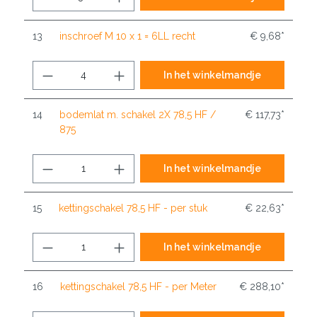
13
inschroef M 10 x 1 = 6LL recht
€ 9,68*
In het winkelmandje
14
bodemlat m. schakel 2X 78,5 HF /
€ 117,73*
875
In het winkelmandje
15
kettingschakel 78,5 HF - per stuk
€ 22,63*
In het winkelmandje
16
kettingschakel 78,5 HF - per Meter
€ 288,10*