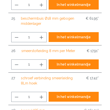
In het winkelmandje
25
beschermbuis Ø18 mm gebogen
€ 61,95*
middenlager
In het winkelmandje
26
smeerstofleiding 8 mm per Meter
€ 17,91*
In het winkelmandje
27
schroef verbinding smeerleiding
€ 17,42*
8Lm hoek
In het winkelmandje