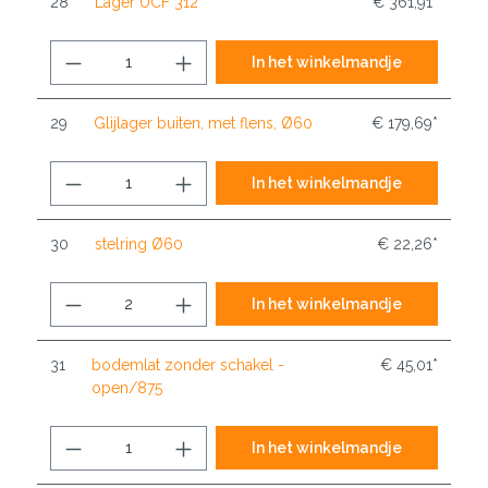
28
Lager UCF 312
€ 361,91*
In het winkelmandje
29
Glijlager buiten, met flens, Ø60
€ 179,69*
In het winkelmandje
30
stelring Ø60
€ 22,26*
In het winkelmandje
31
bodemlat zonder schakel -
€ 45,01*
open/875
In het winkelmandje