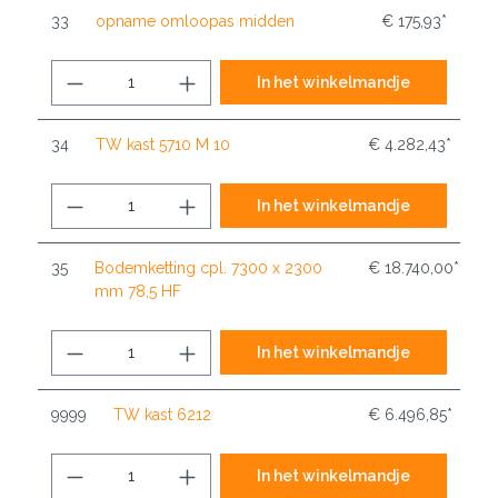
33
opname omloopas midden
€ 175,93*
In het winkelmandje
34
TW kast 5710 M 10
€ 4.282,43*
In het winkelmandje
35
Bodemketting cpl. 7300 x 2300
€ 18.740,00*
mm 78,5 HF
In het winkelmandje
9999
TW kast 6212
€ 6.496,85*
In het winkelmandje