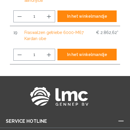
aandrijfba
In het winkelmandje
19
Fraswalzen getriebe 6000-M67
€ 2.862,62*
Kardan obe
In het winkelmandje
SERVICE HOTLINE