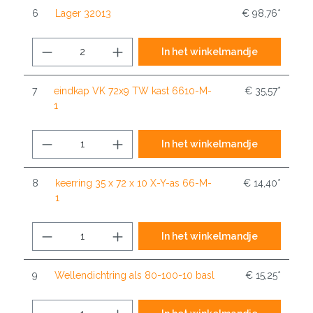
6
Lager 32013
€ 98,76*
In het winkelmandje
7
eindkap VK 72x9 TW kast 6610-M-
€ 35,57*
1
In het winkelmandje
8
keerring 35 x 72 x 10 X-Y-as 66-M-
€ 14,40*
1
In het winkelmandje
9
Wellendichtring als 80-100-10 basl
€ 15,25*