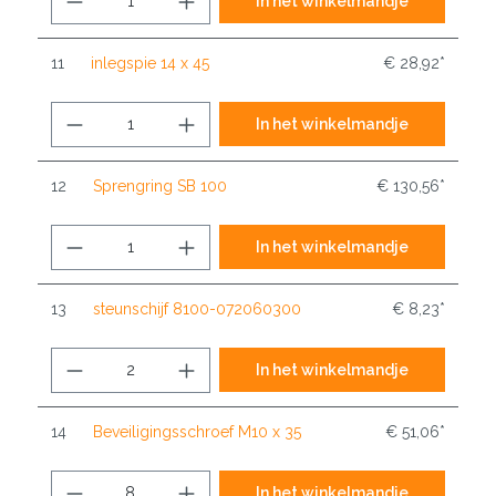
In het winkelmandje
11
inlegspie 14 x 45
€ 28,92*
In het winkelmandje
12
Sprengring SB 100
€ 130,56*
In het winkelmandje
13
steunschijf 8100-072060300
€ 8,23*
In het winkelmandje
14
Beveiligingsschroef M10 x 35
€ 51,06*
In het winkelmandje