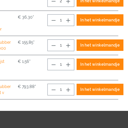
In het winkelmandje
€ 36,30*
In het winkelmandje
r
rubber
€ 155,85*
In het winkelmandje
2000
jst
€ 1,56*
In het winkelmandje
rubber
€ 793,88*
In het winkelmandje
t v