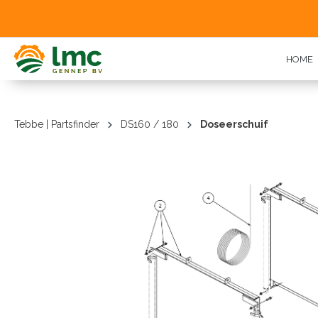
oekopdracht
Ga naar de hoofdnavigatie
HOME
Tebbe | Partsfinder
DS160 / 180
Doseerschuif