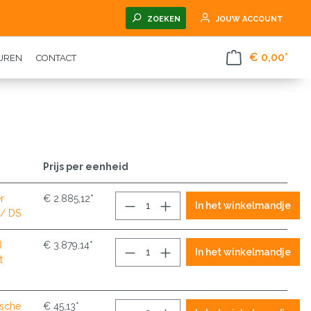
ZOEKEN
JOUW ACCOUNT
€ 0,00*
TUREN
CONTACT
Prijs per eenheid
r
€ 2.885,12*
In het winkelmandje
 / DS
B
€ 3.879,14*
In het winkelmandje
t
asche
€ 45,13*