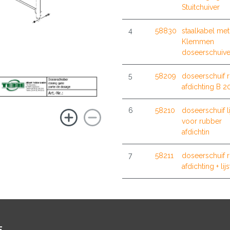
Stuitchuiver
4
58830
staalkabel met
Klemmen
doseerschuive
5
58209
doseerschuif 
afdichting B 
6
58210
doseerschuif li
voor rubber
afdichtin
7
58211
doseerschuif 
afdichting + lijs
E