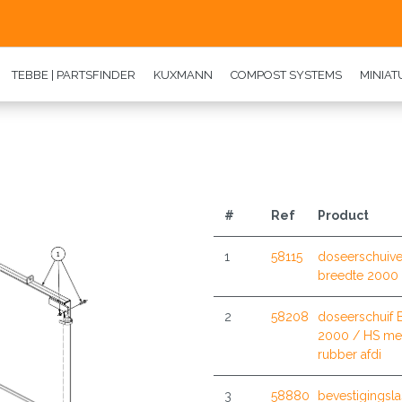
TEBBE | PARTSFINDER
KUXMANN
COMPOST SYSTEMS
MINIA
#
Ref
Product
1
58115
doseerschuive
breedte 2000
2
58208
doseerschuif 
2000 / HS me
rubber afdi
3
58880
bevestigingsl