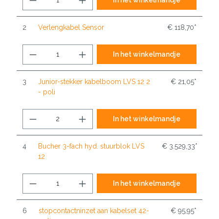
2
Verlengkabel Sensor
€ 118,70*
In het winkelmandje
3
Junior-stekker kabelboom LVS 12 2
€ 21,05*
- poli
In het winkelmandje
4
Bucher 3-fach hyd. stuurblok LVS
€ 3.529,33*
12
In het winkelmandje
6
stopcontactninzet aan kabelset 42-
€ 95,95*