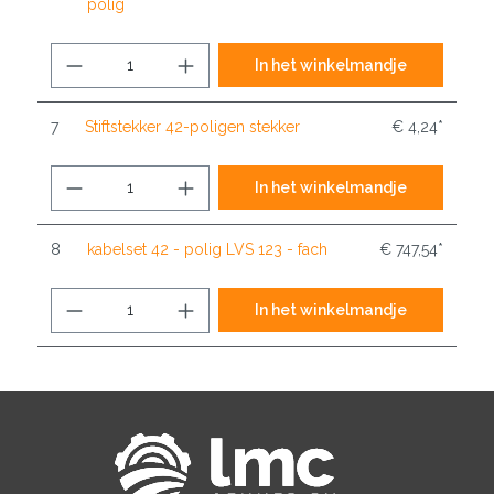
polig
In het winkelmandje
7
Stiftstekker 42-poligen stekker
€ 4,24*
In het winkelmandje
8
kabelset 42 - polig LVS 123 - fach
€ 747,54*
In het winkelmandje