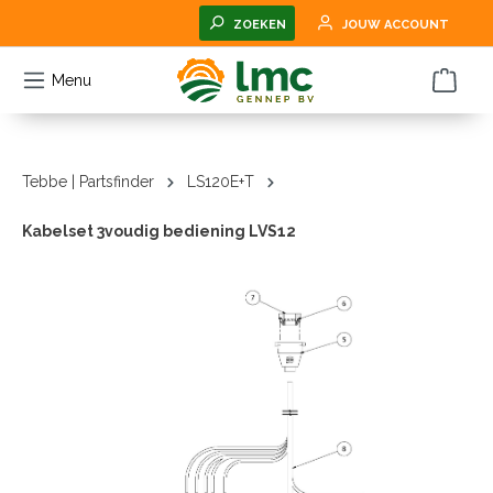
hoofdinhoud
ZOEKEN
JOUW ACCOUNT
Menu
Tebbe | Partsfinder
LS120E+T
Kabelset 3voudig bediening LVS12