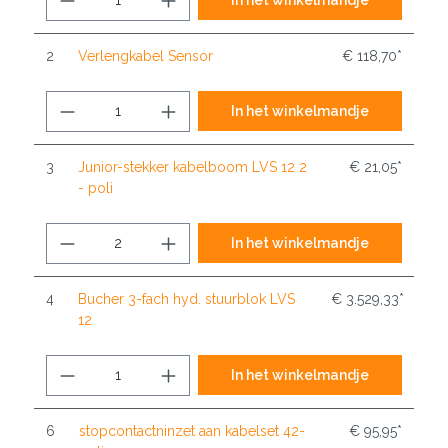
2
Verlengkabel Sensor
€ 118,70*
In het winkelmandje
3
Junior-stekker kabelboom LVS 12 2
€ 21,05*
- poli
In het winkelmandje
4
Bucher 3-fach hyd. stuurblok LVS
€ 3.529,33*
12
In het winkelmandje
6
stopcontactninzet aan kabelset 42-
€ 95,95*