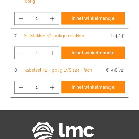
polig
In het winkelmandje
7
Stiftstekker 42-poligen stekker
€ 4,24*
In het winkelmandje
8
kabelset 42 - polig LVS 124 - fach
€ 798,72*
In het winkelmandje