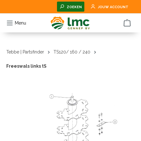
hoofdinhoud
ZOEKEN
JOUW ACCOUNT
Menu
Tebbe | Partsfinder
TS120/ 160 / 240
Freeswals links tS