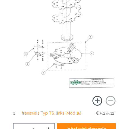
1
freeswals Typ TS, links (Mod 15)
€ 5.275,12*
In het winkelmandje