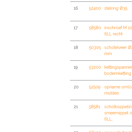
16
52400
stelring Ø35
17
58580
inschroef M 10
6LL recht
18
50305
schotelveer Ø
mm
19
53200
kettingspanne
bodemketting
20
52509
opname omlo
midden
21
58581
schotkoppeli
smeernippel 
6LL,