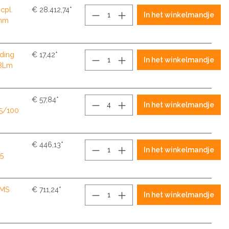
cpl.
€ 28.412,74*
In het winkelmandje
 mm
nding
€ 17,42*
In het winkelmandje
 8Lm
€ 57,84*
In het winkelmandje
,5/100
€ 446,13*
In het winkelmandje
.5
BMS
€ 711,24*
In het winkelmandje