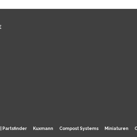
E
| Partsfinder
Kuxmann
Compost Systems
Miniaturen