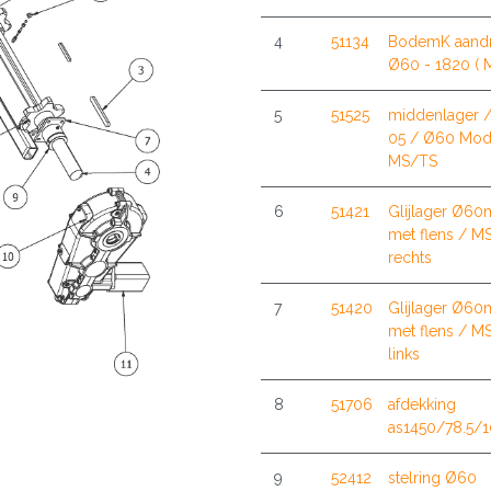
4
51134
BodemK aandri
Ø60 - 1820 ( 
5
51525
middenlager 
05 / Ø60 Mo
MS/TS
6
51421
Glijlager Ø6
met flens / M
rechts
7
51420
Glijlager Ø6
met flens / M
links
8
51706
afdekking
as1450/78.5/
9
52412
stelring Ø60