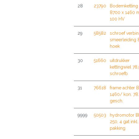
28
23790
Bodemketting 
8700 x 1460
100 HV
29
58582
schroef verbi
smeerleiding
hoek
30
51660
uitdrukker
kettingwiel 78
schroefb
31
76618
frame achter B
1460/ kon. 78
gesch.
9999
50503
hydromotor 
250, 4 gat inkl.
pakking