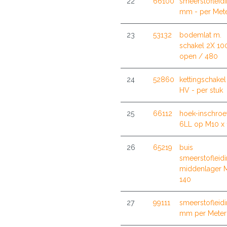
22
66100
smeerstofleid
mm - per Met
23
53132
bodemlat m.
schakel 2X 10
open / 480
24
52860
kettingschakel
HV - per stuk
25
66112
hoek-inschroe
6LL op M10 x 
26
65219
buis
smeerstofleid
middenlager 
140
27
99111
smeerstofleid
mm per Meter