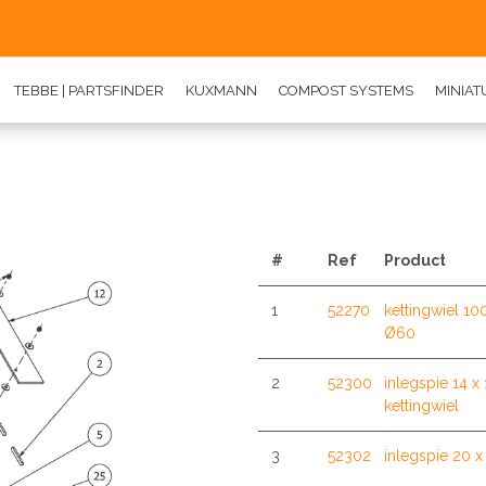
TEBBE | PARTSFINDER
KUXMANN
COMPOST SYSTEMS
MINIA
#
Ref
Product
1
52270
kettingwiel 100
Ø60
2
52300
inlegspie 14 x
kettingwiel
3
52302
inlegspie 20 x