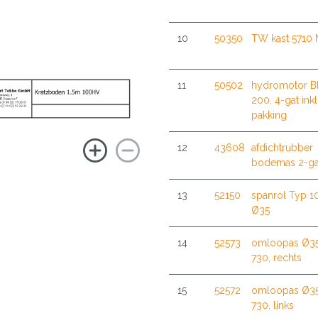
10
50350
TW kast 5710 
11
50502
hydromotor 
200, 4-gat inkl
pakking
12
43608
afdichtrubber
bodemas 2-ga
13
52150
spanrol Typ 1
Ø35
14
52573
omloopas Ø35
730, rechts
15
52572
omloopas Ø35
730, links