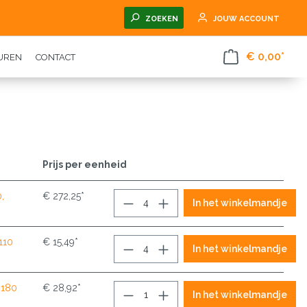
ZOEKEN
JOUW ACCOUNT
€ 0,00*
TUREN
CONTACT
Prijs per eenheid
,
€ 272,25*
In het winkelmandje
 110
€ 15,49*
In het winkelmandje
 180
€ 28,92*
In het winkelmandje