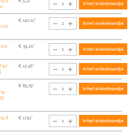
ing 6
€ 5,32*
In het winkelmandje
er
€ 140,12*
In het winkelmandje
0 HV
 100
€ 39,20*
In het winkelmandje
f 90°
€ 12,46*
In het winkelmandje
1
€ 85,79*
In het winkelmandje
ing
MS
ing 8
€ 17,91*
In het winkelmandje