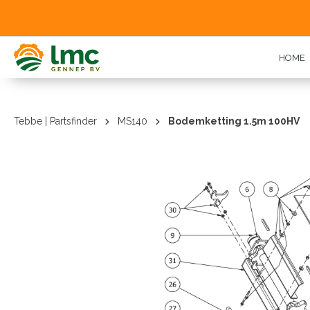
oekopdracht
Ga naar de hoofdnavigatie
HOME
Tebbe | Partsfinder
MS140
Bodemketting 1.5m 100HV