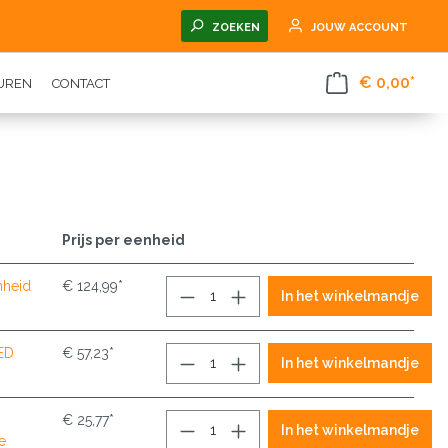
ZOEKEN
JOUW ACCOUNT
€ 0,00*
TUREN
CONTACT
Prijs per eenheid
nheid
€ 124,99*
In het winkelmandje
LED
€ 57,23*
In het winkelmandje
€ 25,77*
In het winkelmandje
e