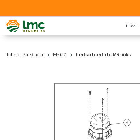
oekopdracht
Ga naar de hoofdnavigatie
HOME
Tebbe | Partsfinder
MS140
Led-achterlicht MS links