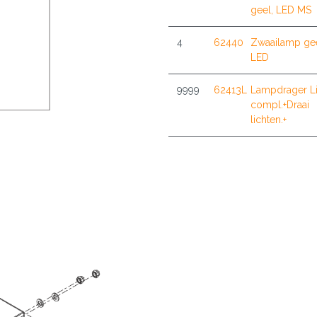
geel, LED MS
4
62440
Zwaailamp gee
LED
9999
62413L
Lampdrager Li
compl.+Draai
lichten.+