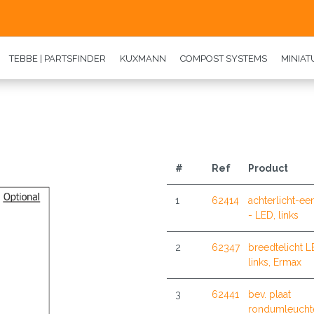
TEBBE | PARTSFINDER
KUXMANN
COMPOST SYSTEMS
MINIA
#
Ref
Product
1
62414
achterlicht-ee
- LED, links
2
62347
breedtelicht 
links, Ermax
3
62441
bev. plaat
rondumleucht