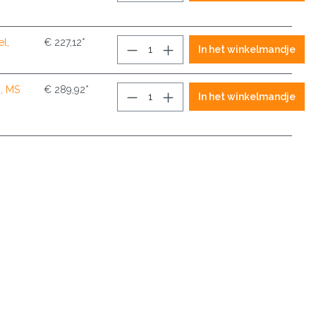
l,
€ 227,12*
In het winkelmandje
, MS
€ 289,92*
In het winkelmandje